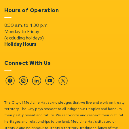
Hours of Operation
8:30 a.m. to 4:30 p.m.
Monday to Friday
(excluding holidays)
Holiday Hours
Connect With Us
Facebook
Instagram
Linkedin
YouTube
Twitter
The City of Medicine Hat acknowledges that we live and work on treaty
territory. The City pays respect to all Indigenous Peoples and honours
their past, present and future. We recognize and respect their cultural
heritages and relationships to the land. Medicine Hat is situated on
Treaty 7 and neighbour to Treaty 4 territory, traditional lands of the